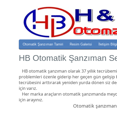
Otomatik Şanzıman Tamiri
Resim Galerisi
İletişim Bilg
HB Otomatik Şanzıman Ser
HB otomatik şanzıman olarak 37 yıllık tecrübemizle
problemleri özenle giderip her geçen gün gelişip
tecrübesini arttırarak yeniden yurda dönen siz değ
için varız.
Her marka araçların otomatik şanzımanda mey
için arayınız.
Otomatik şanzıman r