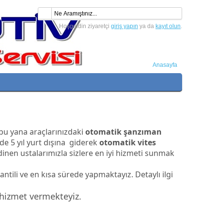
Hoşgeldin ziyaretçi
giriş yapın
ya da
kayıt olun
.
Anasayfa
 bu yana araçlarınızdaki
otomatik şanzıman
e 5 yıl yurt dışına giderek
otomatik vites
dinen ustalarımızla sizlere en iyi hizmeti sunmak
ntili ve en kısa sürede yapmaktayız. Detaylı ilgi
 hizmet vermekteyiz.